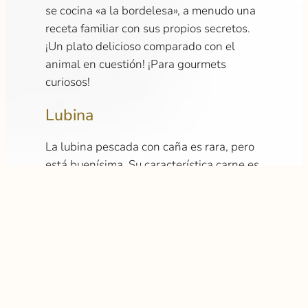
se cocina «a la bordelesa», a menudo una
receta familiar con sus propios secretos.
¡Un plato delicioso comparado con el
animal en cuestión! ¡Para gourmets
curiosos!
Lubina
La lubina pescada con caña es rara, pero
está buenísima. Su característica carne es
deliciosa. A la parrilla, a la plancha, al
horno… todas son buenas maneras de
disfrutar de este pescado de sabor
excepcional, si se pesca con caña, claro.
Caviar
El caviar de la ría no necesita