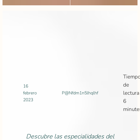
Tiemp
de
16
lectura 
febrero
P@Nfdm1n5lhqlhf
2023
6
minute
Descubre las especialidades del