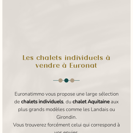
10
2
27
5
7
Vente
Centrafrique
Vietnam
THAÏLANDE
Nouvelle
Australie
en
Calédonie
cours
Les chalets individuels à
vendre à Euronat
Euronatimmo vous propose une large sélection
de
chalets individuels
, du
chalet Aquitaine
aux
plus grands modèles comme les Landais ou
Girondin.
Vous trouverez forcément celui qui correspond à
vos envies.