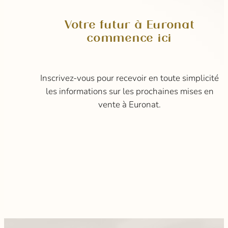
Votre futur à Euronat
commence ici
Inscrivez-vous pour recevoir en toute simplicité
les informations sur les prochaines mises en
vente à Euronat.
:
:
:
:
:
:
Lire la suite
Lire la suite
Lire la suite
Lire la suite
Lire la suite
Lire la suite