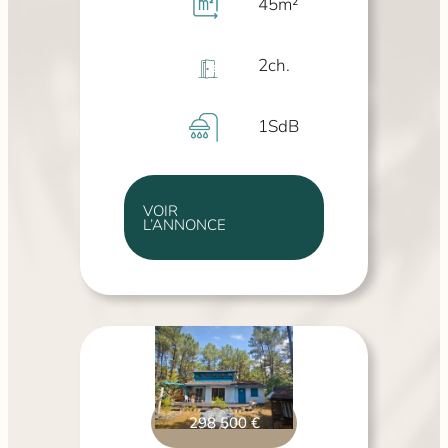
45
m²
2
ch.
1
SdB
VOIR
L’ANNONCE
298 500 €