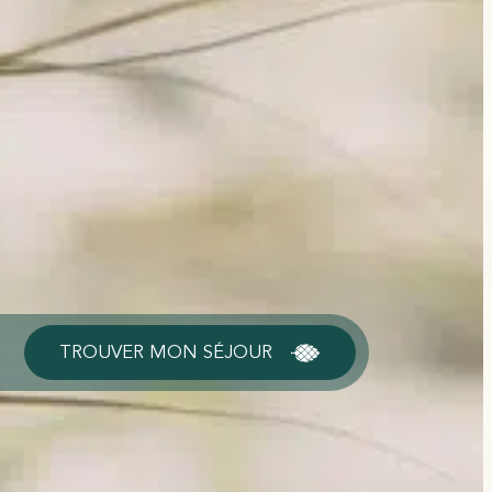
TROUVER MON SÉJOUR