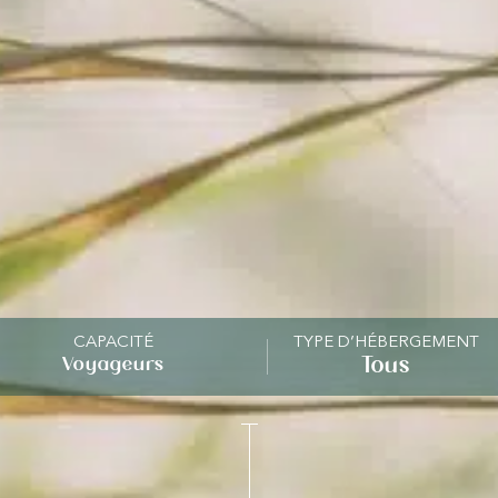
CAPACITÉ
TYPE D’HÉBERGEMENT
Voyageurs