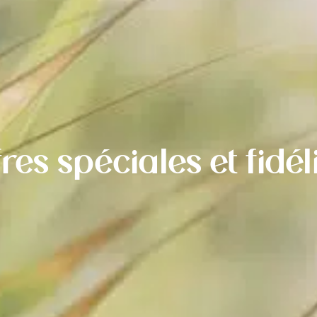
res spéciales et fidél