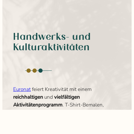
Handwerks- und
Kulturaktivitäten
Euronat
feiert Kreativität mit einem
reichhaltigen
und
vielfältigen
Aktivitätenprogramm
. T-Shirt-Bemalen,
Töpfern, Zeichnen, Bildhauerei, musikalische
Entdeckung, Ukulele oder Chorgesang… Sie
können
experimentieren
,
gestalten
und
sich in