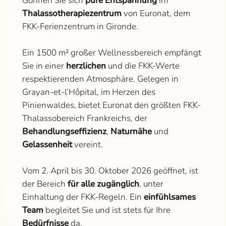
Gönnen Sie sich
pure Entspannung
im
Thalassotherapiezentrum
von Euronat, dem
FKK-Ferienzentrum in Gironde.
Ein 1500 m² großer Wellnessbereich empfängt
Sie in einer
herzlichen
und die FKK-Werte
respektierenden Atmosphäre. Gelegen in
Grayan-et-l’Hôpital, im Herzen des
Pinienwaldes, bietet Euronat den größten FKK-
Thalassobereich Frankreichs, der
Behandlungseffizienz
,
Naturnähe
und
Gelassenheit
vereint.
Vom 2. April bis 30. Oktober 2026 geöffnet, ist
der Bereich
für alle zugänglich
, unter
Einhaltung der FKK-Regeln. Ein
einfühlsames
Team
begleitet Sie und ist stets für Ihre
Bedürfnisse
da.