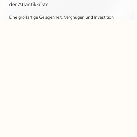
der Atlantikküste.
Eine großartige Gelegenheit, Vergnügen und Investition
miteinander zu verbinden.
32 500 €
Maklergebühr zur Lasten des Verkäufers
Starke Punkte
DOPPELVERGLASUNG