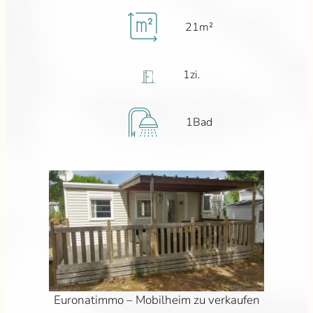
21
m²
1
zi.
1
Bad
Euronatimmo – Mobilheim zu verkaufen