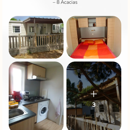
– 8 Acacias
+
3