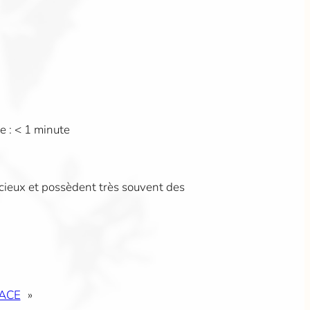
e :
< 1
minute
acieux et possèdent très souvent des
PACE
»